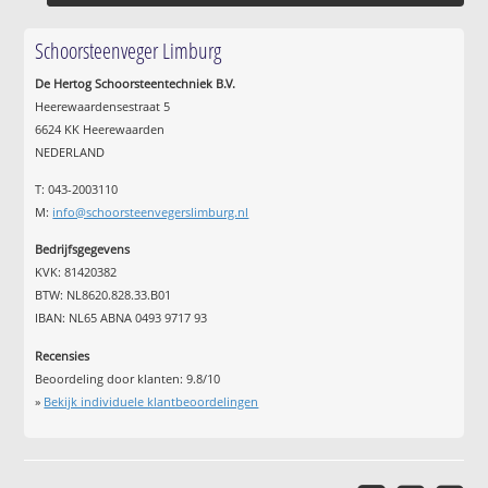
Schoorsteenveger Limburg
De Hertog Schoorsteentechniek B.V.
Heerewaardensestraat 5
6624 KK Heerewaarden
NEDERLAND
T: 043-2003110
M:
info@schoorsteenvegerslimburg.nl
Bedrijfsgegevens
KVK: 81420382
BTW: NL8620.828.33.B01
IBAN: NL65 ABNA 0493 9717 93
Recensies
Beoordeling door klanten:
9.8
/
10
»
Bekijk individuele klantbeoordelingen