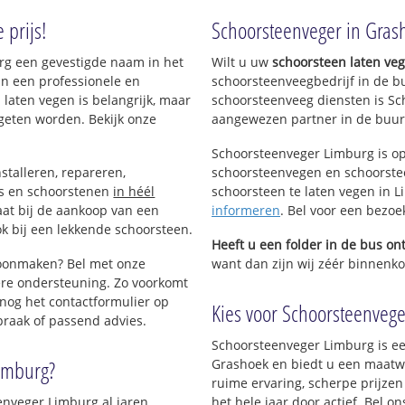
 prijs!
Schoorsteenveger in Gras
urg een gevestigde naam in het
Wilt u uw
schoorsteen laten ve
an een professionele en
schoorsteenveegbedrijf in de b
 laten vegen is belangrijk, maar
schoorsteenveeg diensten is Sc
geten worden. Bekijk onze
aangewezen partner in de buur
Schoorsteenveger Limburg is op
stalleren, repareren,
schoorsteenvegen en schoorstee
ls en schoorstenen
in héél
schoorsteen te laten vegen in Li
aat bij de aankoop van een
informeren
. Bel voor een bezo
k bij een lekkende schoorsteen.
Heeft u een folder in de bus o
hoonmaken? Bel met onze
want dan zijn wij zéér binnenkor
re ondersteuning. Zo voorkomt
nog het contactformulier op
Kies voor Schoorsteenvege
praak of passend advies.
Schoorsteenveger Limburg is ee
imburg?
Grashoek en biedt u een maatwe
ruime ervaring, scherpe prijzen
enveger Limburg al jaren
het hele jaar door actief. Bel 