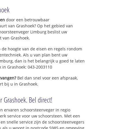
hoek
gen
door een betrouwbaar
uurt van Grashoek? Op het gebied van
hoorsteenveger Limburg beslist uw
t van Grashoek.
 de hoogte van de eisen en regels rondom
ntechniek. Als u van plan bent uw
mburg, dan is het belangrijk u goed te laten
ek in Grashoek: 043-2003110
ntvangen?
Bel dan snel voor een afspraak,
t bij u in Grashoek.
r Grashoek. Bel direct!
n ervaren schoorsteenveger in regio
rk service voor uw schoorsteen. Met een
 en snelle service zijn de schoorsteenvegers
ons als u woont in postcode 5985 en omgeving.