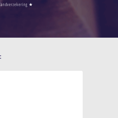
Brandverzekering ★
: