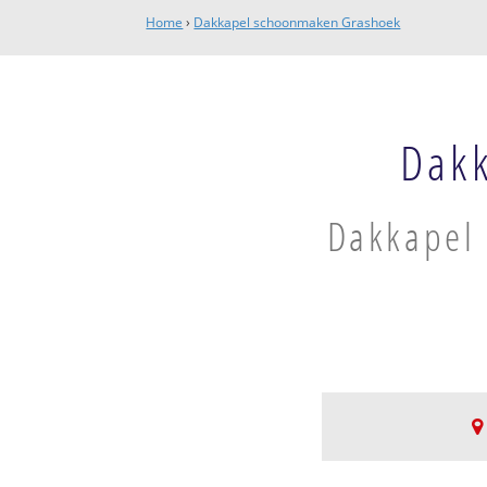
Home
›
Dakkapel schoonmaken Grashoek
Dak
Dakkapel 
Grashoek-Konings