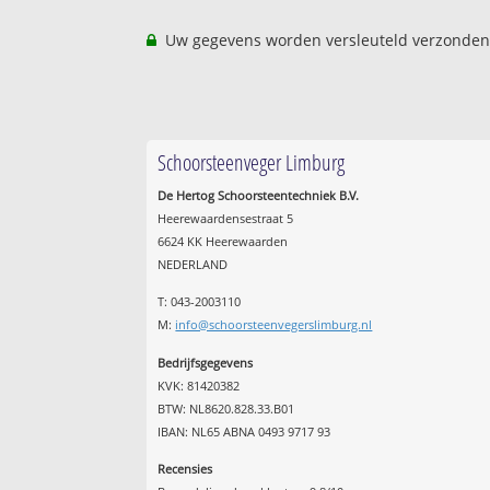
Uw gegevens worden versleuteld verzonden
Schoorsteenveger Limburg
De Hertog Schoorsteentechniek B.V.
Heerewaardensestraat 5
6624 KK Heerewaarden
NEDERLAND
T: 043-2003110
M:
info@schoorsteenvegerslimburg.nl
Bedrijfsgegevens
KVK: 81420382
BTW: NL8620.828.33.B01
IBAN: NL65 ABNA 0493 9717 93
Recensies