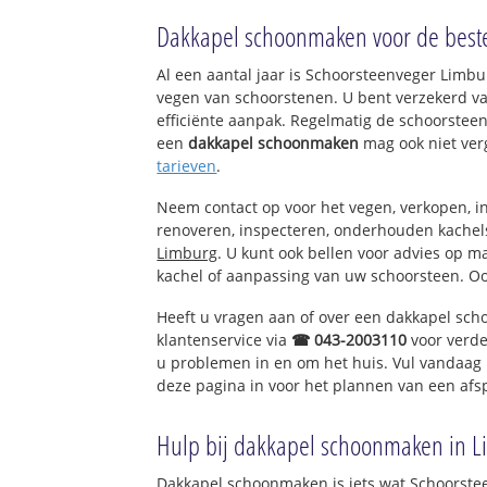
Grashoek
Dakkapel schoonmaken voor de beste
Koningslust
Kievitsheide
Al een aantal jaar is Schoorsteenveger Limb
Vliegert
vegen van schoorstenen. U bent verzekerd v
efficiënte aanpak. Regelmatig de schoorsteen
een
dakkapel schoonmaken
mag ook niet ver
tarieven
.
Neem contact op voor het vegen, verkopen, in
renoveren, inspecteren, onderhouden kache
Limburg
. U kunt ook bellen voor advies op m
kachel of aanpassing van uw schoorsteen. Oo
Heeft u vragen aan of over een dakkapel sc
klantenservice via
☎ 043-2003110
voor verde
u problemen in en om het huis. Vul vandaag 
deze pagina in voor het plannen van een afs
Hulp bij dakkapel schoonmaken in L
Dakkapel schoonmaken is iets wat Schoorste