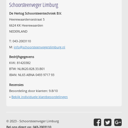
Schoorsteenveger Limburg
De Hertog Schoorsteentechniek B.V.
Heerewaardensestraat 5
6624 KK Heerewaarden
NEDERLAND
T: 043-2003110
M:
info@schoorsteenvegerslimburg.nl
Bedrijfsgegevens
KVK: 81420382
BTW: NL8620.828.33.B01
IBAN: NL65 ABNA 0493 9717 93
Recensies
Beoordeling door klanten:
9.8
/
10
»
Bekijk individuele klantbeoordelingen
© 2023 - Schoorsteenveger Limburg
Bel ons direct op
:
043-2003110