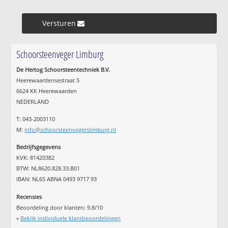
Versturen »
Schoorsteenveger Limburg
De Hertog Schoorsteentechniek B.V.
Heerewaardensestraat 5
6624 KK Heerewaarden
NEDERLAND
T: 043-2003110
M:
info@schoorsteenvegerslimburg.nl
Bedrijfsgegevens
KVK: 81420382
BTW: NL8620.828.33.B01
IBAN: NL65 ABNA 0493 9717 93
Recensies
Beoordeling door klanten:
9.8
/
10
»
Bekijk individuele klantbeoordelingen