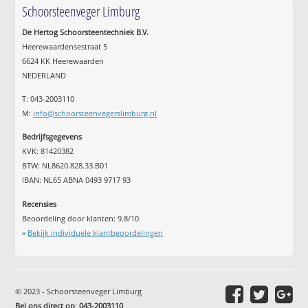
Schoorsteenveger Limburg
De Hertog Schoorsteentechniek B.V.
Heerewaardensestraat 5
6624 KK Heerewaarden
NEDERLAND
T: 043-2003110
M:
info@schoorsteenvegerslimburg.nl
Bedrijfsgegevens
KVK: 81420382
BTW: NL8620.828.33.B01
IBAN: NL65 ABNA 0493 9717 93
Recensies
Beoordeling door klanten:
9.8
/
10
»
Bekijk individuele klantbeoordelingen
© 2023 - Schoorsteenveger Limburg
Bel ons direct op
:
043-2003110