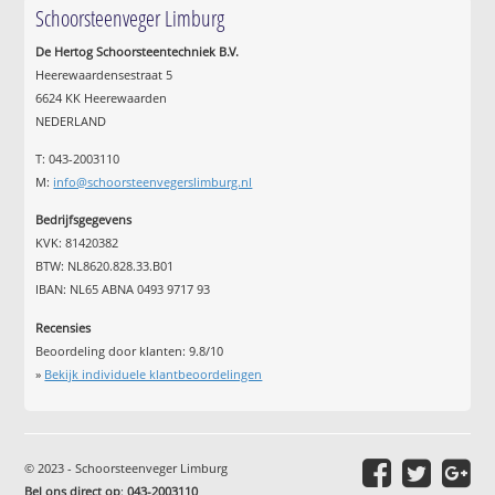
Schoorsteenveger Limburg
De Hertog Schoorsteentechniek B.V.
Heerewaardensestraat 5
6624 KK Heerewaarden
NEDERLAND
T: 043-2003110
M:
info@schoorsteenvegerslimburg.nl
Bedrijfsgegevens
KVK: 81420382
BTW: NL8620.828.33.B01
IBAN: NL65 ABNA 0493 9717 93
Recensies
Beoordeling door klanten:
9.8
/
10
»
Bekijk individuele klantbeoordelingen
© 2023 - Schoorsteenveger Limburg
Bel ons direct op
:
043-2003110