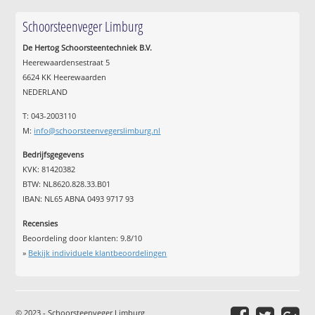
Schoorsteenveger Limburg
De Hertog Schoorsteentechniek B.V.
Heerewaardensestraat 5
6624 KK Heerewaarden
NEDERLAND
T: 043-2003110
M:
info@schoorsteenvegerslimburg.nl
Bedrijfsgegevens
KVK: 81420382
BTW: NL8620.828.33.B01
IBAN: NL65 ABNA 0493 9717 93
Recensies
Beoordeling door klanten:
9.8
/
10
»
Bekijk individuele klantbeoordelingen
© 2023 - Schoorsteenveger Limburg