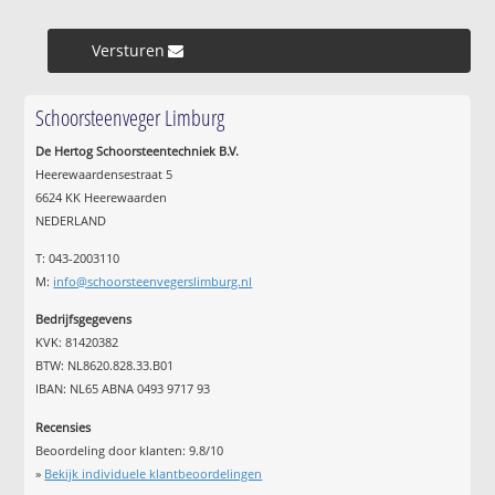
Versturen »
Schoorsteenveger Limburg
De Hertog Schoorsteentechniek B.V.
Heerewaardensestraat 5
6624 KK Heerewaarden
NEDERLAND
T: 043-2003110
M:
info@schoorsteenvegerslimburg.nl
Bedrijfsgegevens
KVK: 81420382
BTW: NL8620.828.33.B01
IBAN: NL65 ABNA 0493 9717 93
Recensies
Beoordeling door klanten:
9.8
/
10
»
Bekijk individuele klantbeoordelingen