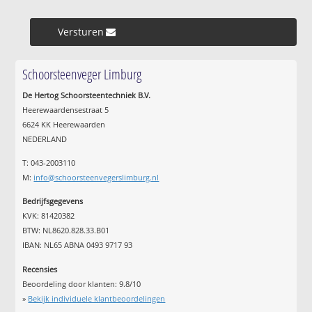
Versturen »
Schoorsteenveger Limburg
De Hertog Schoorsteentechniek B.V.
Heerewaardensestraat 5
6624 KK Heerewaarden
NEDERLAND
T: 043-2003110
M:
info@schoorsteenvegerslimburg.nl
Bedrijfsgegevens
KVK: 81420382
BTW: NL8620.828.33.B01
IBAN: NL65 ABNA 0493 9717 93
Recensies
Beoordeling door klanten:
9.8
/
10
»
Bekijk individuele klantbeoordelingen