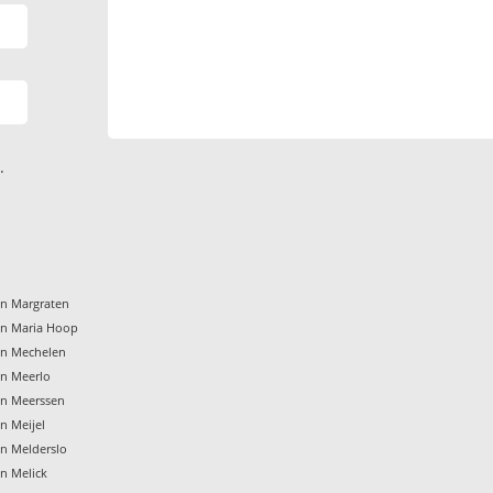
.
en Margraten
en Maria Hoop
en Mechelen
en Meerlo
en Meerssen
n Meijel
en Melderslo
en Melick