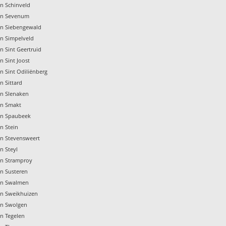
en Schinveld
gen Sevenum
en Siebengewald
en Simpelveld
n Sint Geertruid
n Sint Joost
n Sint Odiliënberg
n Sittard
en Slenaken
en Smakt
en Spaubeek
n Stein
en Stevensweert
n Steyl
en Stramproy
en Susteren
gen Swalmen
en Sweikhuizen
en Swolgen
en Tegelen