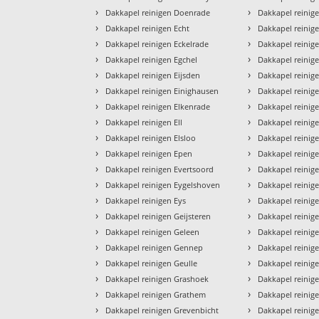
›
›
Dakkapel reinigen Doenrade
Dakkapel reinige
›
›
Dakkapel reinigen Echt
Dakkapel reinig
›
›
Dakkapel reinigen Eckelrade
Dakkapel reinig
›
›
Dakkapel reinigen Egchel
Dakkapel reinig
›
›
Dakkapel reinigen Eijsden
Dakkapel reinig
›
›
Dakkapel reinigen Einighausen
Dakkapel reinig
›
›
Dakkapel reinigen Elkenrade
Dakkapel reini
›
›
Dakkapel reinigen Ell
Dakkapel reinig
›
›
Dakkapel reinigen Elsloo
Dakkapel reinig
›
›
Dakkapel reinigen Epen
Dakkapel reinig
›
›
Dakkapel reinigen Evertsoord
Dakkapel reinig
›
›
Dakkapel reinigen Eygelshoven
Dakkapel reinig
›
›
Dakkapel reinigen Eys
Dakkapel reinig
›
›
Dakkapel reinigen Geijsteren
Dakkapel reini
›
›
Dakkapel reinigen Geleen
Dakkapel reinig
›
›
Dakkapel reinigen Gennep
Dakkapel reinig
›
›
Dakkapel reinigen Geulle
Dakkapel reinig
›
›
Dakkapel reinigen Grashoek
Dakkapel reinig
›
›
Dakkapel reinigen Grathem
Dakkapel reinig
›
›
Dakkapel reinigen Grevenbicht
Dakkapel reinig