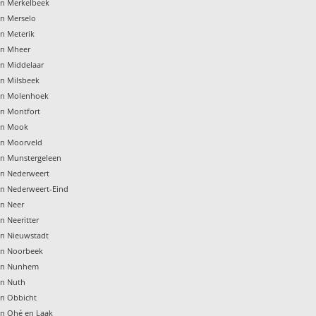
en Merkelbeek
en Merselo
en Meterik
en Mheer
en Middelaar
en Milsbeek
gen Molenhoek
en Montfort
gen Mook
en Moorveld
en Munstergeleen
en Nederweert
en Nederweert-Eind
en Neer
n Neeritter
en Nieuwstadt
en Noorbeek
gen Nunhem
en Nuth
en Obbicht
en Ohé en Laak