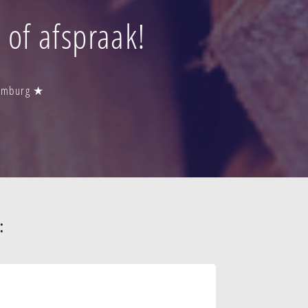
 of afspraak!
Limburg ★
: