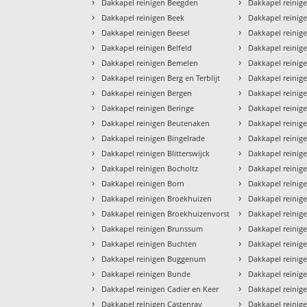
›
›
Dakkapel reinigen Beegden
Dakkapel reinig
›
›
Dakkapel reinigen Beek
Dakkapel reinig
›
›
Dakkapel reinigen Beesel
Dakkapel reinig
›
›
Dakkapel reinigen Belfeld
Dakkapel reinig
›
›
Dakkapel reinigen Bemelen
Dakkapel reinig
›
›
Dakkapel reinigen Berg en Terblijt
Dakkapel reinig
›
›
Dakkapel reinigen Bergen
Dakkapel reini
›
›
Dakkapel reinigen Beringe
Dakkapel reinig
›
›
Dakkapel reinigen Beutenaken
Dakkapel reini
›
›
Dakkapel reinigen Bingelrade
Dakkapel reinig
›
›
Dakkapel reinigen Blitterswijck
Dakkapel reinig
›
›
Dakkapel reinigen Bocholtz
Dakkapel reinig
›
›
Dakkapel reinigen Born
Dakkapel reinig
›
›
Dakkapel reinigen Broekhuizen
Dakkapel reinig
›
›
Dakkapel reinigen Broekhuizenvorst
Dakkapel reinige
›
›
Dakkapel reinigen Brunssum
Dakkapel reinig
›
›
Dakkapel reinigen Buchten
Dakkapel reinig
›
›
Dakkapel reinigen Buggenum
Dakkapel reini
›
›
Dakkapel reinigen Bunde
Dakkapel reinig
›
›
Dakkapel reinigen Cadier en Keer
Dakkapel reinig
›
›
Dakkapel reinigen Castenray
Dakkapel reinig