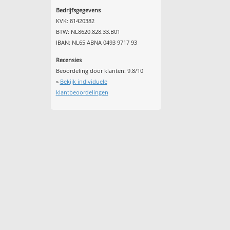
Bedrijfsgegevens
KVK: 81420382
BTW: NL8620.828.33.B01
IBAN: NL65 ABNA 0493 9717 93
Recensies
Beoordeling door klanten:
9.8
/
10
»
Bekijk individuele
klantbeoordelingen