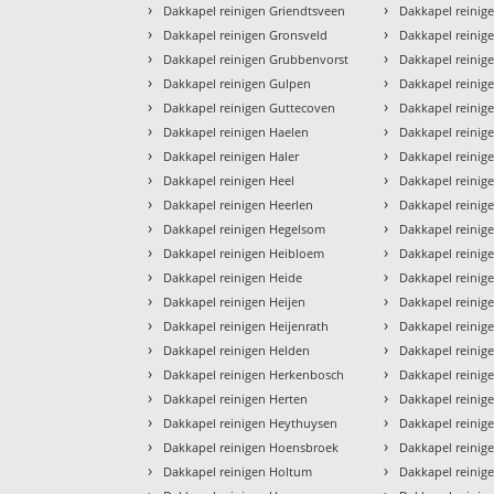
›
›
Dakkapel reinigen Griendtsveen
Dakkapel reinig
›
›
Dakkapel reinigen Gronsveld
Dakkapel reini
›
›
Dakkapel reinigen Grubbenvorst
Dakkapel reinig
›
›
Dakkapel reinigen Gulpen
Dakkapel reinig
›
›
Dakkapel reinigen Guttecoven
Dakkapel reinige
›
›
Dakkapel reinigen Haelen
Dakkapel reinige
›
›
Dakkapel reinigen Haler
Dakkapel reinige
›
›
Dakkapel reinigen Heel
Dakkapel reinige
›
›
Dakkapel reinigen Heerlen
Dakkapel reinig
›
›
Dakkapel reinigen Hegelsom
Dakkapel reinig
›
›
Dakkapel reinigen Heibloem
Dakkapel reinig
›
›
Dakkapel reinigen Heide
Dakkapel reinige
›
›
Dakkapel reinigen Heijen
Dakkapel reinig
›
›
Dakkapel reinigen Heijenrath
Dakkapel reinige
›
›
Dakkapel reinigen Helden
Dakkapel reinig
›
›
Dakkapel reinigen Herkenbosch
Dakkapel reinig
›
›
Dakkapel reinigen Herten
Dakkapel reini
›
›
Dakkapel reinigen Heythuysen
Dakkapel reinig
›
›
Dakkapel reinigen Hoensbroek
Dakkapel reinig
›
›
Dakkapel reinigen Holtum
Dakkapel reinig