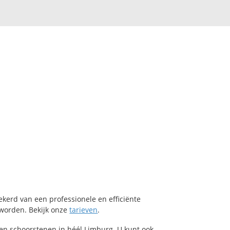
kerd van een professionele en efficiënte
worden. Bekijk onze
tarieven
.
s en schoorstenen
in héél Limburg
. U kunt ook