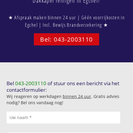
Dakkapel reinigen in Egchel?
★ Afspraak maken binnen 24 uur | Géén voorrijkosten in
Egchel | Incl. Bewijs Brandverzekering ★
Bel: 043-2003110
Bel
043-2003110
of stuur ons een bericht via het
contactformulier:
Wij reageren op werkdagen
binnen 24 uur
. Gratis advies
nodig? Bel ons vandaag nog!