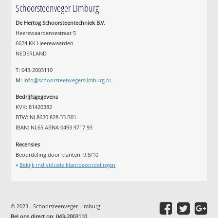
Schoorsteenveger Limburg
De Hertog Schoorsteentechniek B.V.
Heerewaardensestraat 5
6624 KK Heerewaarden
NEDERLAND
T: 043-2003110
M:
info@schoorsteenvegerslimburg.nl
Bedrijfsgegevens
KVK: 81420382
BTW: NL8620.828.33.B01
IBAN: NL65 ABNA 0493 9717 93
Recensies
Beoordeling door klanten:
9.8
/
10
»
Bekijk individuele klantbeoordelingen
© 2023 - Schoorsteenveger Limburg
Bel ons direct op
:
043-2003110