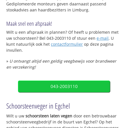
Gediplomeerde monteurs geven daarnaast passend
stookadvies aan haardbezitters in Limburg.
Maak snel een afspraak!
Wilt u een afspraak in plannen? Of heeft u problemen met
uw schoorsteen? Bel 043-2003110 of stuur een
e-mail
. U
kunt natuurlijk ook het
contactformulier
op deze pagina
invullen.
»
U ontvangt altijd een geldig veegbewijs voor brandweer
en verzekering!
043-2003110
Schoorsteenveger in Egchel
Wilt u uw
schoorsteen laten vegen
door een betrouwbaar
schoorsteenveegbedrijf in de buurt van Egchel? Op het
gebied van schoorsteenveeg diensten is Schoorsteenveger