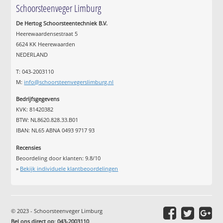
Schoorsteenveger Limburg
De Hertog Schoorsteentechniek B.V.
Heerewaardensestraat 5
6624 KK Heerewaarden
NEDERLAND
T: 043-2003110
M:
info@schoorsteenvegerslimburg.nl
Bedrijfsgegevens
KVK: 81420382
BTW: NL8620.828.33.B01
IBAN: NL65 ABNA 0493 9717 93
Recensies
Beoordeling door klanten:
9.8
/
10
»
Bekijk individuele klantbeoordelingen
© 2023 - Schoorsteenveger Limburg
Bel ons direct op
:
043-2003110