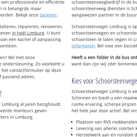
een professionele en efficiënte
schoorsteenveegbedrijf in de b
 is belangrijk, maar
schoorsteenveeg diensten is Sc
worden. Bekijk onze
tarieven
.
aangewezen partner in de buur
talleren, repareren, renoveren,
Schoorsteenveger Limburg is op
stenen
in héél Limburg
. U kunt
schoorsteenvegen en schoorstee
 van een kachel of aanpassing
schoorsteen te laten vegen in Li
oorsteen.
informeren
. Bel voor een bezo
gen? Bel met onze
Heeft u een folder in de bus o
e ondersteuning. Zo voorkomt u
want dan zijn wij zéér binnenkor
 het contactformulier op deze
f passend advies.
Kies voor Schoorsteenvege
?
Schoorsteenveger Limburg is ee
Schinnen en biedt u een maatwe
r Limburg al jaren bezighoudt.
ruime ervaring, scherpe prijzen
lomeerde monteurs geven
het hele jaar door actief. Bel 
ters in Limburg.
Plaatsen van RVS rookkanalen
Levering van allerlei soorten
Herstelwerk aan en rondom d