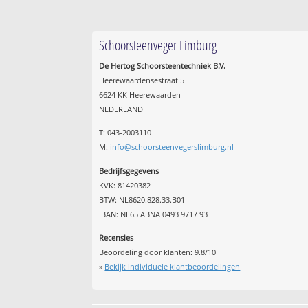
Schoorsteenveger Limburg
De Hertog Schoorsteentechniek B.V.
Heerewaardensestraat 5
6624 KK Heerewaarden
NEDERLAND
T: 043-2003110
M:
info@schoorsteenvegerslimburg.nl
Bedrijfsgegevens
KVK: 81420382
BTW: NL8620.828.33.B01
IBAN: NL65 ABNA 0493 9717 93
Recensies
Beoordeling door klanten:
9.8
/
10
»
Bekijk individuele klantbeoordelingen