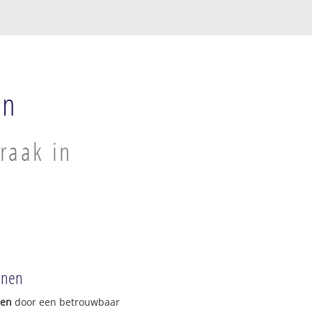
en
raak in
nnen
gen
door een betrouwbaar