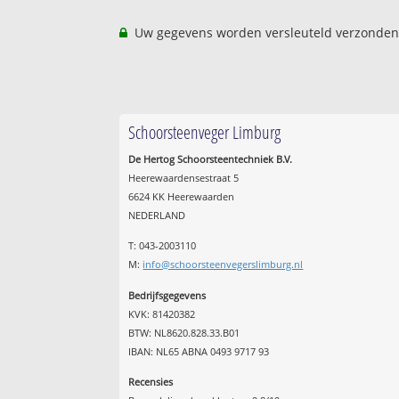
Uw gegevens worden versleuteld verzonden
Schoorsteenveger Limburg
De Hertog Schoorsteentechniek B.V.
Heerewaardensestraat 5
6624 KK Heerewaarden
NEDERLAND
T: 043-2003110
M:
info@schoorsteenvegerslimburg.nl
Bedrijfsgegevens
KVK: 81420382
BTW: NL8620.828.33.B01
IBAN: NL65 ABNA 0493 9717 93
Recensies