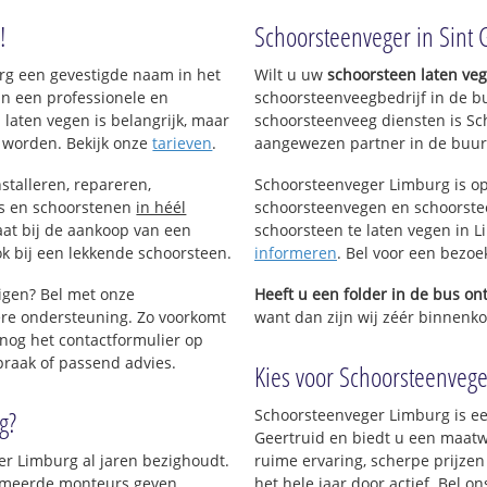
!
Schoorsteenveger in Sint 
urg een gevestigde naam in het
Wilt u uw
schoorsteen laten ve
an een professionele en
schoorsteenveegbedrijf in de b
 laten vegen is belangrijk, maar
schoorsteenveeg diensten is Sc
 worden. Bekijk onze
tarieven
.
aangewezen partner in de buurt
stalleren, repareren,
Schoorsteenveger Limburg is op
ls en schoorstenen
in héél
schoorsteenvegen en schoorstee
aat bij de aankoop van een
schoorsteen te laten vegen in Li
k bij een lekkende schoorsteen.
informeren
. Bel voor een bezoe
nigen? Bel met onze
Heeft u een folder in de bus o
re ondersteuning. Zo voorkomt
want dan zijn wij zéér binnenkor
nog het contactformulier op
praak of passend advies.
Kies voor Schoorsteenveger
g?
Schoorsteenveger Limburg is ee
Geertruid en biedt u een maatw
er Limburg al jaren bezighoudt.
ruime ervaring, scherpe prijzen
plomeerde monteurs geven
het hele jaar door actief. Bel 