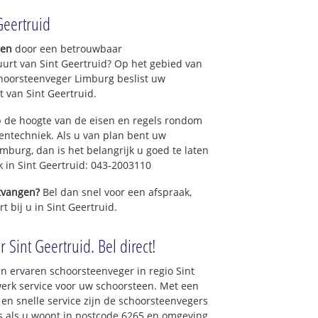
Geertruid
gen
door een betrouwbaar
uurt van Sint Geertruid? Op het gebied van
hoorsteenveger Limburg beslist uw
 van Sint Geertruid.
 de hoogte van de eisen en regels rondom
ntechniek. Als u van plan bent uw
mburg, dan is het belangrijk u goed te laten
k in Sint Geertruid: 043-2003110
ntvangen?
Bel dan snel voor een afspraak,
t bij u in Sint Geertruid.
 Sint Geertruid. Bel direct!
n ervaren schoorsteenveger in regio Sint
erk service voor uw schoorsteen. Met een
 en snelle service zijn de schoorsteenvegers
ons als u woont in postcode 6265 en omgeving.