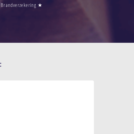
s Brandverzekering ★
: