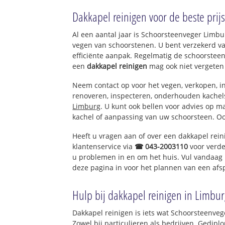
Sint Geertruid
Dakkapel reinigen voor de beste prijs
Eckelrade
Herkenrade
Al een aantal jaar is Schoorsteenveger Limb
Moerslag-Libeek
vegen van schoorstenen. U bent verzekerd v
Bruisterbosch
efficiënte aanpak. Regelmatig de schoorsteen
een
dakkapel reinigen
mag ook niet vergeten
Neem contact op voor het vegen, verkopen, in
renoveren, inspecteren, onderhouden kache
Limburg
. U kunt ook bellen voor advies op m
kachel of aanpassing van uw schoorsteen. Oo
Heeft u vragen aan of over een dakkapel rei
klantenservice via
☎ 043-2003110
voor verde
u problemen in en om het huis. Vul vandaag 
deze pagina in voor het plannen van een afs
Hulp bij dakkapel reinigen in Limbur
Dakkapel reinigen is iets wat Schoorsteenveg
Zowel bij particulieren als bedrijven. Gedi