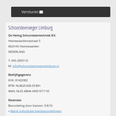
Versturen »
Schoorsteenveger Limburg
De Hertog Schoorsteentechniek B.V.
Heerewaardensestraat 5
6624 KK Heerewaarden
NEDERLAND
T: 043-2003110
M:
info@schoorsteenvegerslimburg.nl
Bedrijfsgegevens
KVK: 81420382
BTW: NL8620.828.33.B01
IBAN: NL65 ABNA 0493 9717 93
Recensies
Beoordeling door klanten:
9.8
/
10
»
Bekijk individuele klantbeoordelingen