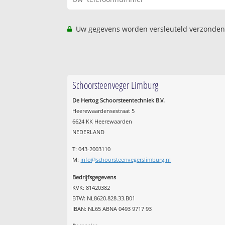
Uw gegevens worden versleuteld verzonden
Schoorsteenveger Limburg
De Hertog Schoorsteentechniek B.V.
Heerewaardensestraat 5
6624 KK Heerewaarden
NEDERLAND
T: 043-2003110
M:
info@schoorsteenvegerslimburg.nl
Bedrijfsgegevens
KVK: 81420382
BTW: NL8620.828.33.B01
IBAN: NL65 ABNA 0493 9717 93