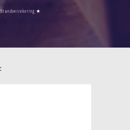
s Brandverzekering ★
: