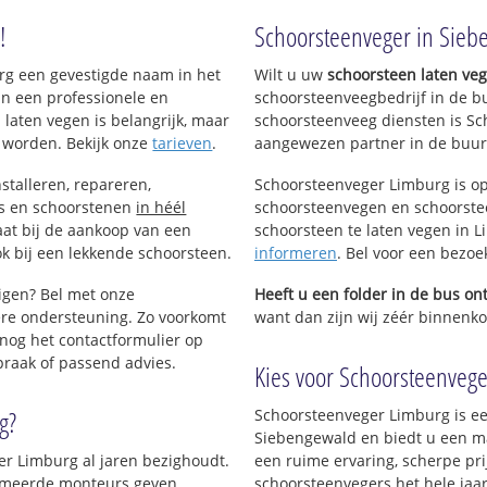
!
Schoorsteenveger in Sieb
urg een gevestigde naam in het
Wilt u uw
schoorsteen laten ve
an een professionele en
schoorsteenveegbedrijf in de b
 laten vegen is belangrijk, maar
schoorsteenveeg diensten is Sc
 worden. Bekijk onze
tarieven
.
aangewezen partner in de buur
stalleren, repareren,
Schoorsteenveger Limburg is op
ls en schoorstenen
in héél
schoorsteenvegen en schoorstee
aat bij de aankoop van een
schoorsteen te laten vegen in Li
k bij een lekkende schoorsteen.
informeren
. Bel voor een bezo
nigen? Bel met onze
Heeft u een folder in de bus o
re ondersteuning. Zo voorkomt
want dan zijn wij zéér binnenko
nog het contactformulier op
praak of passend advies.
Kies voor Schoorsteenvege
g?
Schoorsteenveger Limburg is ee
Siebengewald en biedt u een m
er Limburg al jaren bezighoudt.
een ruime ervaring, scherpe prij
plomeerde monteurs geven
schoorsteenvegers het hele jaar