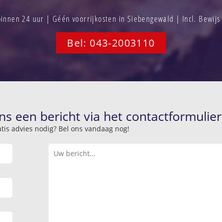
nnen 24 uur | Géén voorrijkosten in Siebengewald | Incl. Bewij
Bel: 043-2003110
ns een bericht via het contactformulier
atis advies nodig? Bel ons vandaag nog!