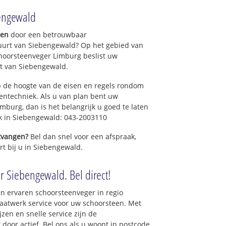
engewald
gen
door een betrouwbaar
uurt van Siebengewald? Op het gebied van
hoorsteenveger Limburg beslist uw
t van Siebengewald.
 de hoogte van de eisen en regels rondom
ntechniek. Als u van plan bent uw
mburg, dan is het belangrijk u goed te laten
ek in Siebengewald: 043-2003110
ntvangen?
Bel dan snel voor een afspraak,
rt bij u in Siebengewald.
r Siebengewald. Bel direct!
n ervaren schoorsteenveger in regio
aatwerk service voor uw schoorsteen. Met
zen en snelle service zijn de
 door actief. Bel ons als u woont in postcode