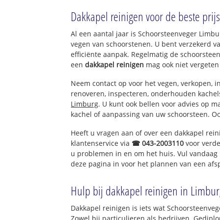
Siebengewald
Dakkapel reinigen voor de beste prijs
Al een aantal jaar is Schoorsteenveger Limb
vegen van schoorstenen. U bent verzekerd v
efficiënte aanpak. Regelmatig de schoorsteen
een
dakkapel reinigen
mag ook niet vergeten
Neem contact op voor het vegen, verkopen, in
renoveren, inspecteren, onderhouden kache
Limburg
. U kunt ook bellen voor advies op m
kachel of aanpassing van uw schoorsteen. Oo
Heeft u vragen aan of over een dakkapel rei
klantenservice via
☎ 043-2003110
voor verde
u problemen in en om het huis. Vul vandaag 
deze pagina in voor het plannen van een afs
Hulp bij dakkapel reinigen in Limbur
Dakkapel reinigen is iets wat Schoorsteenveg
Zowel bij particulieren als bedrijven. Gedi