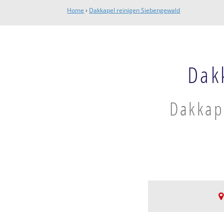
Home
›
Dakkapel reinigen Siebengewald
Dak
Dakkape
Siebengewald