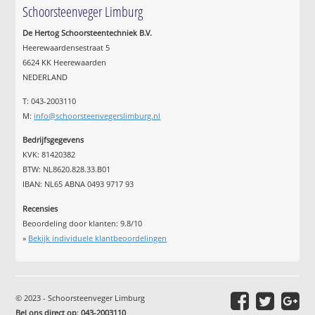
Schoorsteenveger Limburg
De Hertog Schoorsteentechniek B.V.
Heerewaardensestraat 5
6624 KK Heerewaarden
NEDERLAND
T: 043-2003110
M:
info@schoorsteenvegerslimburg.nl
Bedrijfsgegevens
KVK: 81420382
BTW: NL8620.828.33.B01
IBAN: NL65 ABNA 0493 9717 93
Recensies
Beoordeling door klanten:
9.8
/
10
»
Bekijk individuele klantbeoordelingen
© 2023 - Schoorsteenveger Limburg
Bel ons direct op
:
043-2003110