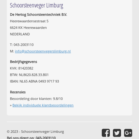
Schoorsteenveger Limburg
De Hertog Schoorsteentechniek B.V.
Heerewaardensestraat 5
6624 KK Heerewaarden
NEDERLAND
T: 043-2003110
M:
info@schoorsteenvegerslimburg.nl
Bedrijfsgegevens
KVK: 81420382
BTW: NL8620.828.33.B01
IBAN: NL65 ABNA 0493 9717 93
Recensies
Beoordeling door klanten:
9.8
/
10
»
Bekijk individuele klantbeoordelingen
© 2023 - Schoorsteenveger Limburg
Bel ons direct op
:
043-2003110