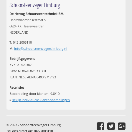
Schoorsteenveger Limburg
De Hertog Schoorsteentechniek B.V.
Heerewaardensestraat 5
6624 KK Heerewaarden
NEDERLAND
T: 043-2003110
M:
info@schoorsteenvegerslimburg.nl
Bedrijfsgegevens
KVK: 81420382
BTW: NL8620.828.33.B01
IBAN: NL65 ABNA 0493 9717 93
Recensies
Beoordeling door klanten:
9.8
/
10
»
Bekijk individuele klantbeoordelingen
© 2023 - Schoorsteenveger Limburg
Bel ons direct op
:
043-2003110