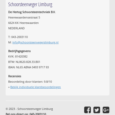
Schoorsteenveger Limburg
De Hertog Schoorsteentechniek B.V.
Heerewaardensestraat 5
6624 KK Heerewaarden
NEDERLAND
T: 043-2003110
M:
info@schoorsteenvegerslimburg.nl
Bedrijfsgegevens
KVK: 81420382
BTW: NL8620.828.33.B01
IBAN: NL65 ABNA 0493 9717 93
Recensies
Beoordeling door klanten:
9.8
/
10
»
Bekijk individuele klantbeoordelingen
© 2023 - Schoorsteenveger Limburg
Bel ons direct op
:
043-2003110