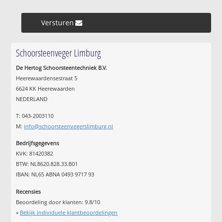
Versturen »
Schoorsteenveger Limburg
De Hertog Schoorsteentechniek B.V.
Heerewaardensestraat 5
6624 KK Heerewaarden
NEDERLAND
T: 043-2003110
M:
info@schoorsteenvegerslimburg.nl
Bedrijfsgegevens
KVK: 81420382
BTW: NL8620.828.33.B01
IBAN: NL65 ABNA 0493 9717 93
Recensies
Beoordeling door klanten:
9.8
/
10
»
Bekijk individuele klantbeoordelingen