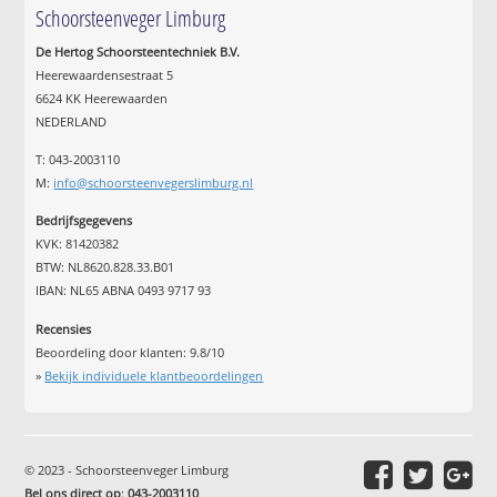
Schoorsteenveger Limburg
De Hertog Schoorsteentechniek B.V.
Heerewaardensestraat 5
6624 KK Heerewaarden
NEDERLAND
T: 043-2003110
M:
info@schoorsteenvegerslimburg.nl
Bedrijfsgegevens
KVK: 81420382
BTW: NL8620.828.33.B01
IBAN: NL65 ABNA 0493 9717 93
Recensies
Beoordeling door klanten:
9.8
/
10
»
Bekijk individuele klantbeoordelingen
© 2023 - Schoorsteenveger Limburg
Bel ons direct op
:
043-2003110