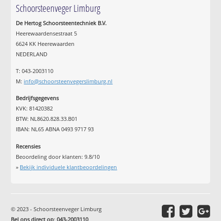
Schoorsteenveger Limburg
De Hertog Schoorsteentechniek B.V.
Heerewaardensestraat 5
6624 KK Heerewaarden
NEDERLAND
T: 043-2003110
M:
info@schoorsteenvegerslimburg.nl
Bedrijfsgegevens
KVK: 81420382
BTW: NL8620.828.33.B01
IBAN: NL65 ABNA 0493 9717 93
Recensies
Beoordeling door klanten:
9.8
/
10
»
Bekijk individuele klantbeoordelingen
© 2023 - Schoorsteenveger Limburg
Bel ons direct op
:
043-2003110