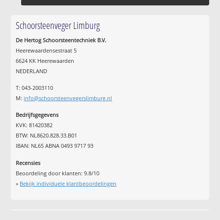
Schoorsteenveger Limburg
De Hertog Schoorsteentechniek B.V.
Heerewaardensestraat 5
6624 KK Heerewaarden
NEDERLAND
T: 043-2003110
M:
info@schoorsteenvegerslimburg.nl
Bedrijfsgegevens
KVK: 81420382
BTW: NL8620.828.33.B01
IBAN: NL65 ABNA 0493 9717 93
Recensies
Beoordeling door klanten:
9.8
/
10
»
Bekijk individuele klantbeoordelingen