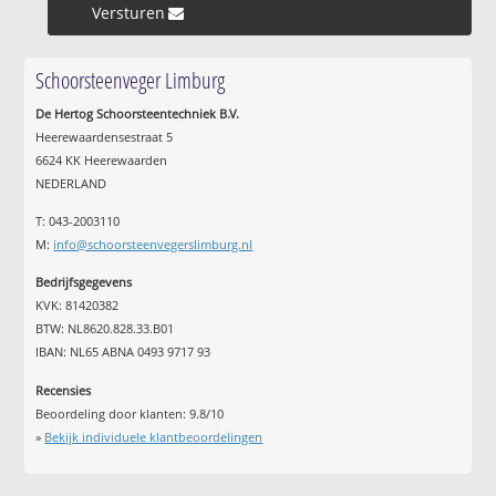
Versturen »
Schoorsteenveger Limburg
De Hertog Schoorsteentechniek B.V.
Heerewaardensestraat 5
6624 KK Heerewaarden
NEDERLAND
T: 043-2003110
M:
info@schoorsteenvegerslimburg.nl
Bedrijfsgegevens
KVK: 81420382
BTW: NL8620.828.33.B01
IBAN: NL65 ABNA 0493 9717 93
Recensies
Beoordeling door klanten:
9.8
/
10
»
Bekijk individuele klantbeoordelingen