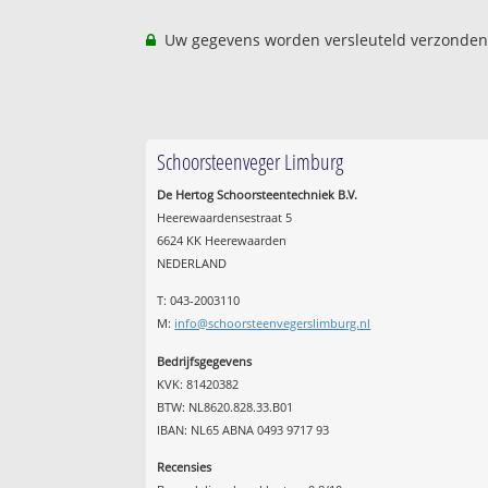
Uw gegevens worden versleuteld verzonden
Schoorsteenveger Limburg
De Hertog Schoorsteentechniek B.V.
Heerewaardensestraat 5
6624 KK Heerewaarden
NEDERLAND
T: 043-2003110
M:
info@schoorsteenvegerslimburg.nl
Bedrijfsgegevens
KVK: 81420382
BTW: NL8620.828.33.B01
IBAN: NL65 ABNA 0493 9717 93
Recensies