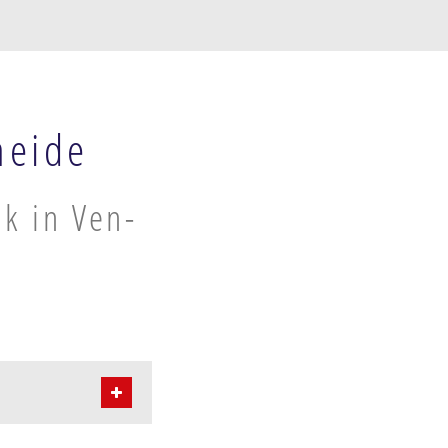
heide
k in Ven-