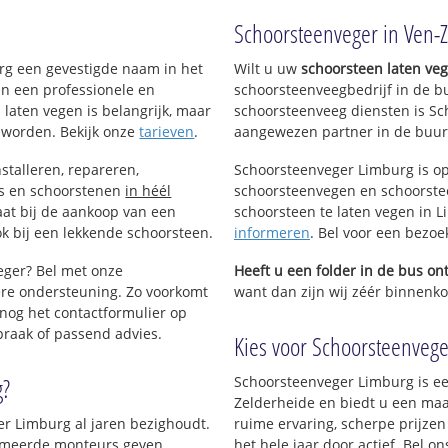
!
Schoorsteenveger in Ven-
r
urg een gevestigde naam in het
Wilt u uw
schoorsteen laten ve
an een professionele en
schoorsteenveegbedrijf in de b
 laten vegen is belangrijk, maar
schoorsteenveeg diensten is Sc
 worden. Bekijk onze
tarieven
.
aangewezen partner in de buur
stalleren, repareren,
Schoorsteenveger Limburg is op
ls en schoorstenen
in héél
schoorsteenvegen en schoorstee
aat bij de aankoop van een
schoorsteen te laten vegen in Li
k bij een lekkende schoorsteen.
informeren
. Bel voor een bezo
eger? Bel met onze
Heeft u een folder in de bus o
re ondersteuning. Zo voorkomt
want dan zijn wij zéér binnenko
nog het contactformulier op
praak of passend advies.
Kies voor Schoorsteenvege
g?
Schoorsteenveger Limburg is ee
Zelderheide en biedt u een maa
er Limburg al jaren bezighoudt.
ruime ervaring, scherpe prijzen
plomeerde monteurs geven
het hele jaar door actief. Bel 