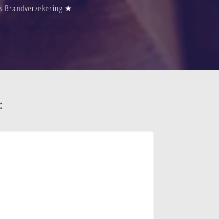
js Brandverzekering ★
: