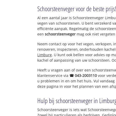
Ven-Zelderheide
Schoorsteenveger voor de beste prijs
Langehorst-Zelde
Al een aantal jaar is Schoorsteenveger Limb
vegen van schoorstenen. U bent verzekerd v
efficiënte aanpak. Regelmatig de schoorsteen
een
schoorsteenveger
mag ook niet vergeten
Neem contact op voor het vegen, verkopen, in
renoveren, inspecteren, onderhouden kache
Limburg
. U kunt ook bellen voor advies op m
kachel of aanpassing van uw schoorsteen. Oo
Heeft u vragen aan of over een schoorsteenv
klantenservice via
☎ 043-2003110
voor verde
u problemen in en om het huis. Vul vandaag 
deze pagina in voor het plannen van een afs
Hulp bij schoorsteenveger in Limbur
Schoorsteenveger is iets wat Schoorsteenveg
Zowel bij particulieren als bedrijven. Gedi