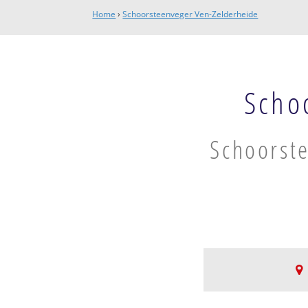
Home
›
Schoorsteenveger Ven-Zelderheide
Scho
Schoorste
Ven-Zelderheide