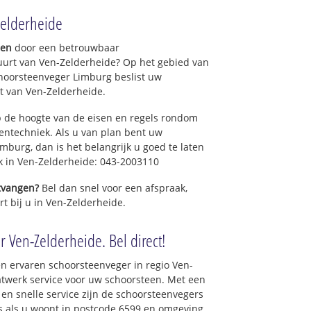
Zelderheide
gen
door een betrouwbaar
uurt van Ven-Zelderheide? Op het gebied van
hoorsteenveger Limburg beslist uw
t van Ven-Zelderheide.
 de hoogte van de eisen en regels rondom
ntechniek. Als u van plan bent uw
mburg, dan is het belangrijk u goed te laten
ek in Ven-Zelderheide: 043-2003110
ntvangen?
Bel dan snel voor een afspraak,
rt bij u in Ven-Zelderheide.
r Ven-Zelderheide. Bel direct!
n ervaren schoorsteenveger in regio Ven-
twerk service voor uw schoorsteen. Met een
 en snelle service zijn de schoorsteenvegers
ons als u woont in postcode 6599 en omgeving.