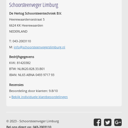
Schoorsteenveger Limburg
De Hertog Schoorsteentechniek B.V.
Heerewaardensestraat 5
6624 KK Heerewaarden
NEDERLAND
T: 043-2003110
M:
info@schoorsteenvegerslimburg.nl
Bedrijfsgegevens
KVK: 81420382
BTW: NL8620.828.33.B01
IBAN: NL65 ABNA 0493 9717 93
Recensies
Beoordeling door klanten:
9.8
/
10
»
Bekijk individuele klantbeoordelingen
© 2023 - Schoorsteenveger Limburg
Bel ons direct op
:
043-2003110