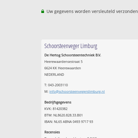
Uw gegevens worden versleuteld verzonden
Schoorsteenveger Limburg
De Hertog Schoorsteentechniek B.V.
Heerewaardensestraat 5
6624 KK Heerewaarden
NEDERLAND
T: 043-2003110
M:
info@schoorsteenvegerslimburg.nl
Bedrijfsgegevens
KVK: 81420382
BTW: NL8620.828.33.B01
IBAN: NL65 ABNA 0493 9717 93
Recensies