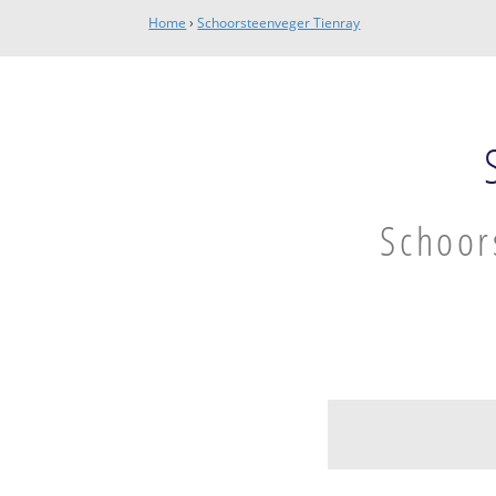
Home
›
Schoorsteenveger Tienray
Schoor
Tienray