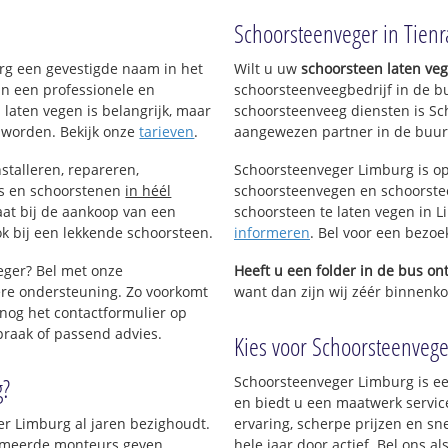
!
Schoorsteenveger in Tienr
urg een gevestigde naam in het
Wilt u uw
schoorsteen laten ve
an een professionele en
schoorsteenveegbedrijf in de b
 laten vegen is belangrijk, maar
schoorsteenveeg diensten is Sc
 worden. Bekijk onze
tarieven
.
aangewezen partner in de buurt
stalleren, repareren,
Schoorsteenveger Limburg is op
ls en schoorstenen
in héél
schoorsteenvegen en schoorstee
aat bij de aankoop van een
schoorsteen te laten vegen in Li
k bij een lekkende schoorsteen.
informeren
. Bel voor een bezoe
eger? Bel met onze
Heeft u een folder in de bus o
re ondersteuning. Zo voorkomt
want dan zijn wij zéér binnenkor
nog het contactformulier op
praak of passend advies.
Kies voor Schoorsteenveger
g?
Schoorsteenveger Limburg is ee
en biedt u een maatwerk servic
er Limburg al jaren bezighoudt.
ervaring, scherpe prijzen en sn
plomeerde monteurs geven
hele jaar door actief. Bel ons 