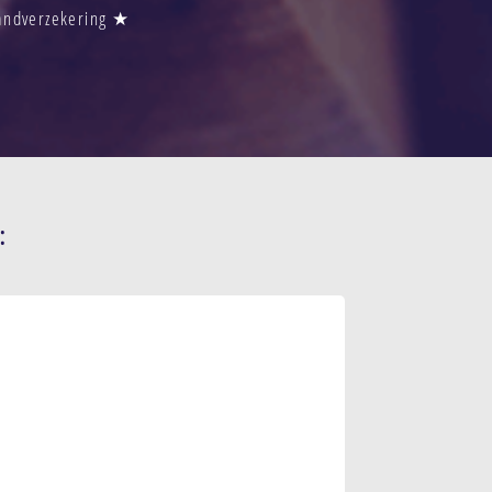
randverzekering ★
: