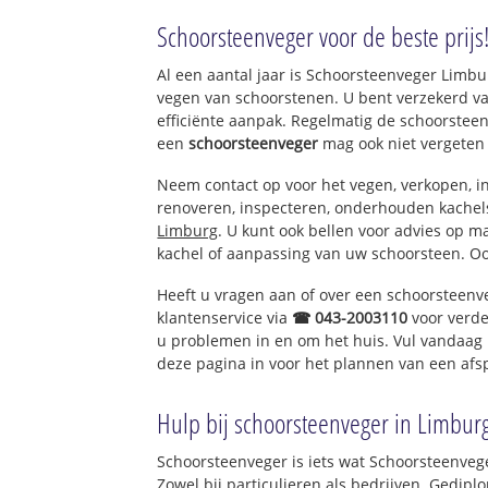
Tienray
Schoorsteenveger voor de beste prijs
Al een aantal jaar is Schoorsteenveger Limb
vegen van schoorstenen. U bent verzekerd v
efficiënte aanpak. Regelmatig de schoorsteen
een
schoorsteenveger
mag ook niet vergeten
Neem contact op voor het vegen, verkopen, in
renoveren, inspecteren, onderhouden kache
Limburg
. U kunt ook bellen voor advies op m
kachel of aanpassing van uw schoorsteen. Oo
Heeft u vragen aan of over een schoorsteenv
klantenservice via
☎ 043-2003110
voor verde
u problemen in en om het huis. Vul vandaag 
deze pagina in voor het plannen van een afs
Hulp bij schoorsteenveger in Limbur
Schoorsteenveger is iets wat Schoorsteenveg
Zowel bij particulieren als bedrijven. Gedi