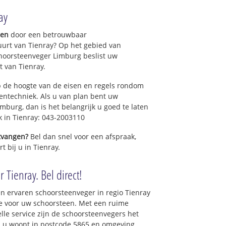
ay
gen
door een betrouwbaar
uurt van Tienray? Op het gebied van
hoorsteenveger Limburg beslist uw
 van Tienray.
 de hoogte van de eisen en regels rondom
ntechniek. Als u van plan bent uw
mburg, dan is het belangrijk u goed te laten
k in Tienray: 043-2003110
ntvangen?
Bel dan snel voor een afspraak,
t bij u in Tienray.
 Tienray. Bel direct!
n ervaren schoorsteenveger in regio Tienray
e voor uw schoorsteen. Met een ruime
elle service zijn de schoorsteenvegers het
als u woont in postcode 5865 en omgeving.