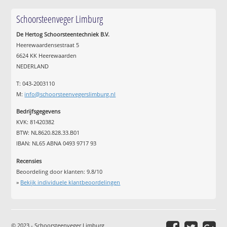
Schoorsteenveger Limburg
De Hertog Schoorsteentechniek B.V.
Heerewaardensestraat 5
6624 KK Heerewaarden
NEDERLAND
T: 043-2003110
M:
info@schoorsteenvegerslimburg.nl
Bedrijfsgegevens
KVK: 81420382
BTW: NL8620.828.33.B01
IBAN: NL65 ABNA 0493 9717 93
Recensies
Beoordeling door klanten:
9.8
/
10
»
Bekijk individuele klantbeoordelingen
© 2023 - Schoorsteenveger Limburg