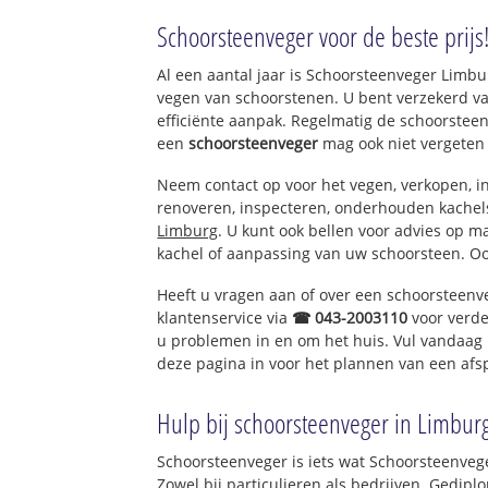
Slenaken
Schoorsteenveger voor de beste prijs
Heijenrade
Beutenaken
Al een aantal jaar is Schoorsteenveger Limb
Schilberg-Hoogcr
vegen van schoorstenen. U bent verzekerd v
efficiënte aanpak. Regelmatig de schoorsteen
een
schoorsteenveger
mag ook niet vergeten
Neem contact op voor het vegen, verkopen, in
renoveren, inspecteren, onderhouden kache
Limburg
. U kunt ook bellen voor advies op m
kachel of aanpassing van uw schoorsteen. Oo
Heeft u vragen aan of over een schoorsteenv
klantenservice via
☎ 043-2003110
voor verde
u problemen in en om het huis. Vul vandaag 
deze pagina in voor het plannen van een afs
Hulp bij schoorsteenveger in Limbur
Schoorsteenveger is iets wat Schoorsteenveg
Zowel bij particulieren als bedrijven. Gedi