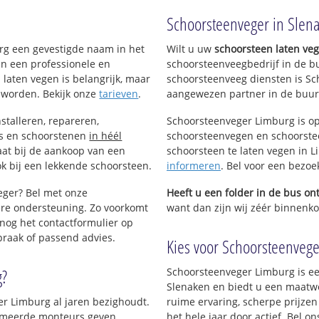
!
Schoorsteenveger in Slen
urg een gevestigde naam in het
Wilt u uw
schoorsteen laten ve
uts
an een professionele en
schoorsteenveegbedrijf in de b
 laten vegen is belangrijk, maar
schoorsteenveeg diensten is Sc
 worden. Bekijk onze
tarieven
.
aangewezen partner in de buur
stalleren, repareren,
Schoorsteenveger Limburg is op
ls en schoorstenen
in héél
schoorsteenvegen en schoorstee
aat bij de aankoop van een
schoorsteen te laten vegen in Li
k bij een lekkende schoorsteen.
informeren
. Bel voor een bezoe
eger? Bel met onze
Heeft u een folder in de bus o
re ondersteuning. Zo voorkomt
want dan zijn wij zéér binnenkor
nog het contactformulier op
praak of passend advies.
Kies voor Schoorsteenveger
g?
Schoorsteenveger Limburg is ee
Slenaken en biedt u een maatwe
er Limburg al jaren bezighoudt.
ruime ervaring, scherpe prijzen
plomeerde monteurs geven
het hele jaar door actief. Bel 