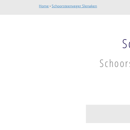
Home
›
Schoorsteenveger Slenaken
S
Schoor
Slenaken