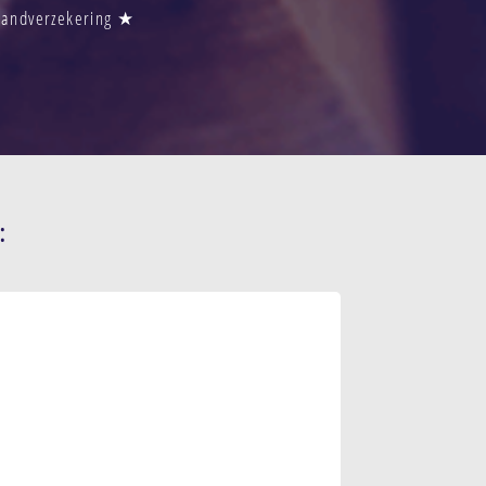
Brandverzekering ★
: