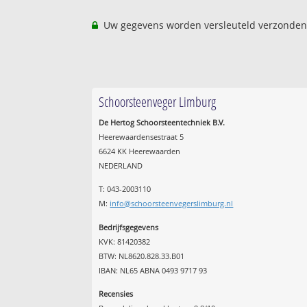
Uw gegevens worden versleuteld verzonden
Schoorsteenveger Limburg
De Hertog Schoorsteentechniek B.V.
Heerewaardensestraat 5
6624 KK Heerewaarden
NEDERLAND
T: 043-2003110
M:
info@schoorsteenvegerslimburg.nl
Bedrijfsgegevens
KVK: 81420382
BTW: NL8620.828.33.B01
IBAN: NL65 ABNA 0493 9717 93
Recensies