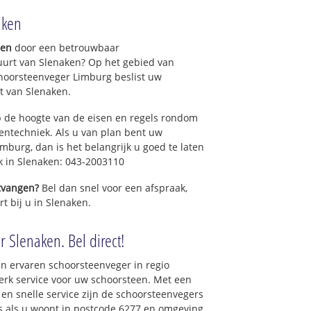
aken
gen
door een betrouwbaar
uurt van Slenaken? Op het gebied van
hoorsteenveger Limburg beslist uw
t van Slenaken.
 de hoogte van de eisen en regels rondom
ntechniek. Als u van plan bent uw
mburg, dan is het belangrijk u goed te laten
k in Slenaken: 043-2003110
ntvangen?
Bel dan snel voor een afspraak,
t bij u in Slenaken.
 Slenaken. Bel direct!
n ervaren schoorsteenveger in regio
rk service voor uw schoorsteen. Met een
 en snelle service zijn de schoorsteenvegers
ons als u woont in postcode 6277 en omgeving.