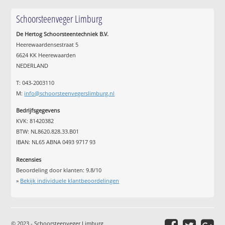
Schoorsteenveger Limburg
De Hertog Schoorsteentechniek B.V.
Heerewaardensestraat 5
6624 KK Heerewaarden
NEDERLAND
T: 043-2003110
M:
info@schoorsteenvegerslimburg.nl
Bedrijfsgegevens
KVK: 81420382
BTW: NL8620.828.33.B01
IBAN: NL65 ABNA 0493 9717 93
Recensies
Beoordeling door klanten:
9.8
/
10
»
Bekijk individuele klantbeoordelingen
© 2023 - Schoorsteenveger Limburg