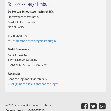
Schoorsteenveger Limburg
De Hertog Schoorsteentechniek B.V.
Heerewaardensestraat 5
6624 KK Heerewaarden
NEDERLAND
T: 043-2003110
M:
info@schoorsteenvegerslimburg.nl
Bedrijfsgegevens
KVK: 81420382
BTW: NL8620.828.33.B01
IBAN: NL65 ABNA 0493 9717 93
Recensies
Beoordeling door klanten:
9.8
/
10
»
Bekijk individuele klantbeoordelingen
© 2023 - Schoorsteenveger Limburg
Bel ons direct op
:
043-2003110