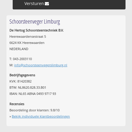
Versturen »
Schoorsteenveger Limburg
De Hertog Schoorsteentechniek B.V.
Heerewaardensestraat 5
6624 KK Heerewaarden
NEDERLAND
T: 043-2003110
M:
info@schoorsteenvegerslimburg.nl
Bedrijfsgegevens
KVK: 81420382
BTW: NL8620.828.33.B01
IBAN: NL65 ABNA 0493 9717 93
Recensies
Beoordeling door klanten:
9.8
/
10
»
Bekijk individuele klantbeoordelingen