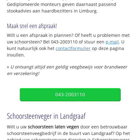
Gediplomeerde monteurs geven daarnaast passend
stookadvies aan haardbezitters in Limburg.
Maak snel een afspraak!
Wilt u een afspraak in plannen? Of heeft u problemen met
uw schoorsteen? Bel 043-2003110 of stuur een
e-mail
. U
kunt natuurlijk ook het
contactformulier
op deze pagina
invullen.
»
U ontvangt altijd een geldig veegbewijs voor brandweer
en verzekering!
043-2003110
Schoorsteenveger in Landgraaf
Wilt u uw
schoorsteen laten vegen
door een betrouwbaar
schoorsteenveegbedrijf in de buurt van Landgraaf? Op het
gebied van schoorsteenveeg diensten is Schoorsteenveger