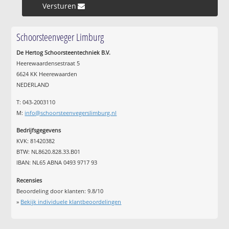
Versturen »
Schoorsteenveger Limburg
De Hertog Schoorsteentechniek B.V.
Heerewaardensestraat 5
6624 KK Heerewaarden
NEDERLAND
T: 043-2003110
M:
info@schoorsteenvegerslimburg.nl
Bedrijfsgegevens
KVK: 81420382
BTW: NL8620.828.33.B01
IBAN: NL65 ABNA 0493 9717 93
Recensies
Beoordeling door klanten:
9.8
/
10
»
Bekijk individuele klantbeoordelingen