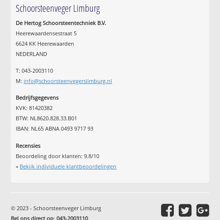
Schoorsteenveger Limburg
De Hertog Schoorsteentechniek B.V.
Heerewaardensestraat 5
6624 KK Heerewaarden
NEDERLAND
T: 043-2003110
M:
info@schoorsteenvegerslimburg.nl
Bedrijfsgegevens
KVK: 81420382
BTW: NL8620.828.33.B01
IBAN: NL65 ABNA 0493 9717 93
Recensies
Beoordeling door klanten:
9.8
/
10
»
Bekijk individuele klantbeoordelingen
© 2023 - Schoorsteenveger Limburg
Bel ons direct op
:
043-2003110