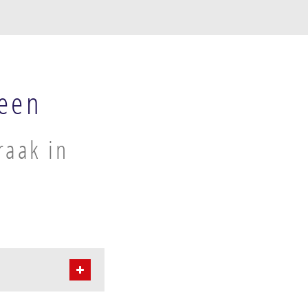
veen
raak in