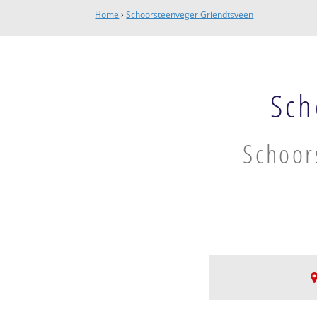
Home
›
Schoorsteenveger Griendtsveen
Sch
Schoor
Griendtsveen