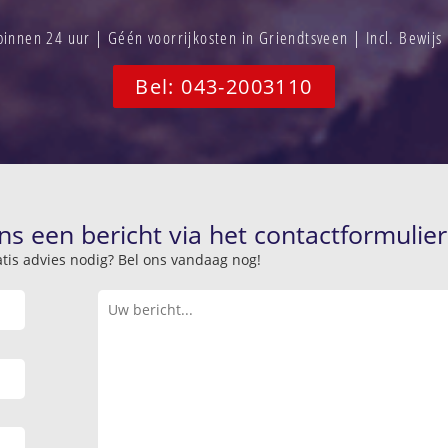
nnen 24 uur | Géén voorrijkosten in Griendtsveen | Incl. Bewij
Bel: 043-2003110
ns een bericht via het contactformulier
atis advies nodig? Bel ons vandaag nog!