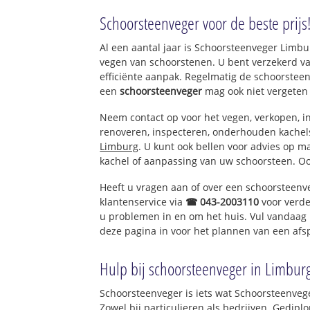
Griendtsveen
Schoorsteenveger voor de beste prijs
Al een aantal jaar is Schoorsteenveger Limb
vegen van schoorstenen. U bent verzekerd v
efficiënte aanpak. Regelmatig de schoorsteen
een
schoorsteenveger
mag ook niet vergeten
Neem contact op voor het vegen, verkopen, in
renoveren, inspecteren, onderhouden kache
Limburg
. U kunt ook bellen voor advies op m
kachel of aanpassing van uw schoorsteen. Oo
Heeft u vragen aan of over een schoorsteenv
klantenservice via
☎ 043-2003110
voor verde
u problemen in en om het huis. Vul vandaag 
deze pagina in voor het plannen van een afs
Hulp bij schoorsteenveger in Limbur
Schoorsteenveger is iets wat Schoorsteenveg
Zowel bij particulieren als bedrijven. Gedi