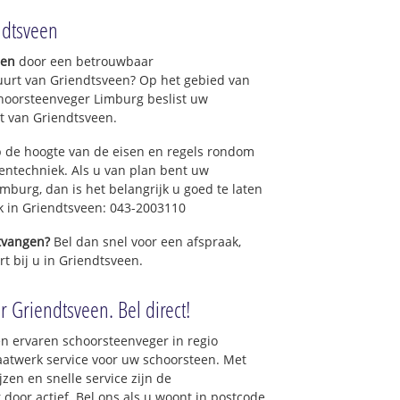
ndtsveen
gen
door een betrouwbaar
uurt van Griendtsveen? Op het gebied van
hoorsteenveger Limburg beslist uw
t van Griendtsveen.
 de hoogte van de eisen en regels rondom
ntechniek. Als u van plan bent uw
mburg, dan is het belangrijk u goed te laten
ek in Griendtsveen: 043-2003110
ntvangen?
Bel dan snel voor een afspraak,
t bij u in Griendtsveen.
 Griendtsveen. Bel direct!
n ervaren schoorsteenveger in regio
atwerk service voor uw schoorsteen. Met
zen en snelle service zijn de
 door actief. Bel ons als u woont in postcode