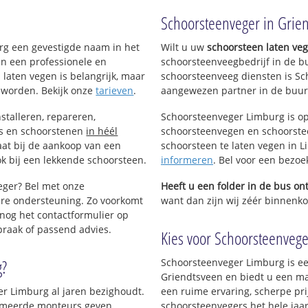
!
Schoorsteenveger in Grie
urg een gevestigde naam in het
Wilt u uw
schoorsteen laten ve
an een professionele en
schoorsteenveegbedrijf in de b
 laten vegen is belangrijk, maar
schoorsteenveeg diensten is Sc
 worden. Bekijk onze
tarieven
.
aangewezen partner in de buur
stalleren, repareren,
Schoorsteenveger Limburg is op
ls en schoorstenen
in héél
schoorsteenvegen en schoorstee
aat bij de aankoop van een
schoorsteen te laten vegen in Li
k bij een lekkende schoorsteen.
informeren
. Bel voor een bezo
eger? Bel met onze
Heeft u een folder in de bus o
re ondersteuning. Zo voorkomt
want dan zijn wij zéér binnenkor
nog het contactformulier op
praak of passend advies.
Kies voor Schoorsteenveger
g?
Schoorsteenveger Limburg is ee
Griendtsveen en biedt u een ma
er Limburg al jaren bezighoudt.
een ruime ervaring, scherpe prij
plomeerde monteurs geven
schoorsteenvegers het hele jaar