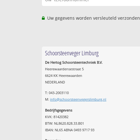
Uw gegevens worden versleuteld verzonden
Schoorsteenveger Limburg
De Hertog Schoorsteentechniek B.V.
Heerewaardensestraat 5
6624 KK Heerewaarden
NEDERLAND
T: 043-2003110
M:
info@schoorsteenvegerslimburg.nl
Bedrijfsgegevens
KVK: 81420382
BTW: NL8620.828.33.B01
IBAN: NL65 ABNA 0493 9717 93