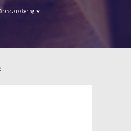
s Brandverzekering ★
: