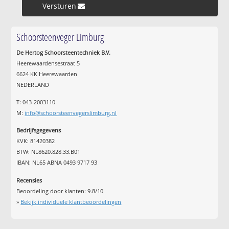
Versturen »
Schoorsteenveger Limburg
De Hertog Schoorsteentechniek B.V.
Heerewaardensestraat 5
6624 KK Heerewaarden
NEDERLAND
T: 043-2003110
M:
info@schoorsteenvegerslimburg.nl
Bedrijfsgegevens
KVK: 81420382
BTW: NL8620.828.33.B01
IBAN: NL65 ABNA 0493 9717 93
Recensies
Beoordeling door klanten:
9.8
/
10
»
Bekijk individuele klantbeoordelingen