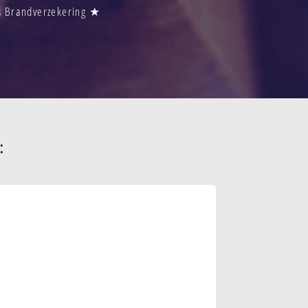
js Brandverzekering ★
: