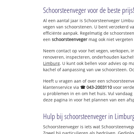
Berg
Schoorsteenveger voor de beste prijs
Terblijt
Vilt
Al een aantal jaar is Schoorsteenveger Limb
Geulhem
vegen van schoorstenen. U bent verzekerd v
Rasberg
efficiënte aanpak. Regelmatig de schoorsteen
Bergse Heide
een
schoorsteenveger
mag ook niet vergeten
Vilter Heide
Neem contact op voor het vegen, verkopen, in
renoveren, inspecteren, onderhouden kache
Limburg
. U kunt ook bellen voor advies op m
kachel of aanpassing van uw schoorsteen. Oo
Heeft u vragen aan of over een schoorsteenv
klantenservice via
☎ 043-2003110
voor verde
u problemen in en om het huis. Vul vandaag 
deze pagina in voor het plannen van een afs
Hulp bij schoorsteenveger in Limbur
Schoorsteenveger is iets wat Schoorsteenveg
Zowel bij particulieren als bedrijven. Gedi