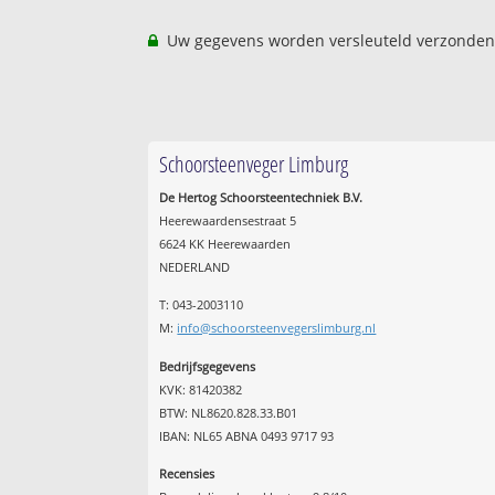
Uw gegevens worden versleuteld verzonden
Schoorsteenveger Limburg
De Hertog Schoorsteentechniek B.V.
Heerewaardensestraat 5
6624 KK Heerewaarden
NEDERLAND
T: 043-2003110
M:
info@schoorsteenvegerslimburg.nl
Bedrijfsgegevens
KVK: 81420382
BTW: NL8620.828.33.B01
IBAN: NL65 ABNA 0493 9717 93
Recensies