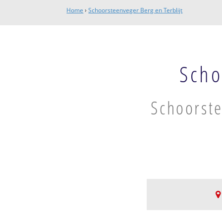
Home
›
Schoorsteenveger Berg en Terblijt
Scho
Schoorste
Berg en Terblijt