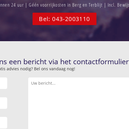
nen 24 uur | Géén voorrijkosten in Berg en Terblijt | Incl. Bewi
Bel: 043-2003110
ns een bericht via het contactformulier
atis advies nodig? Bel ons vandaag nog!