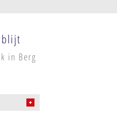
blijt
k in Berg