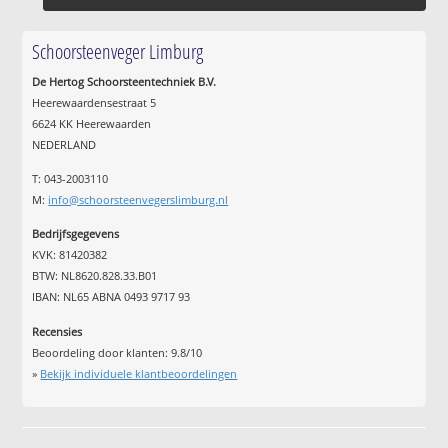
Schoorsteenveger Limburg
De Hertog Schoorsteentechniek B.V.
Heerewaardensestraat 5
6624 KK Heerewaarden
NEDERLAND
T: 043-2003110
M:
info@schoorsteenvegerslimburg.nl
Bedrijfsgegevens
KVK: 81420382
BTW: NL8620.828.33.B01
IBAN: NL65 ABNA 0493 9717 93
Recensies
Beoordeling door klanten:
9.8
/
10
»
Bekijk individuele klantbeoordelingen