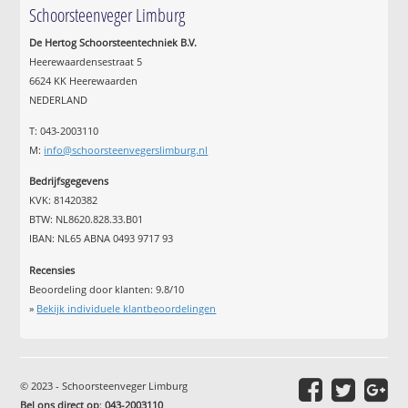
Schoorsteenveger Limburg
De Hertog Schoorsteentechniek B.V.
Heerewaardensestraat 5
6624 KK Heerewaarden
NEDERLAND
T: 043-2003110
M:
info@schoorsteenvegerslimburg.nl
Bedrijfsgegevens
KVK: 81420382
BTW: NL8620.828.33.B01
IBAN: NL65 ABNA 0493 9717 93
Recensies
Beoordeling door klanten:
9.8
/
10
»
Bekijk individuele klantbeoordelingen
© 2023 - Schoorsteenveger Limburg
Bel ons direct op
:
043-2003110