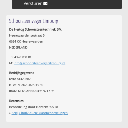
Versturen »
Schoorsteenveger Limburg
De Hertog Schoorsteentechniek B.V.
Heerewaardensestraat 5
6624 KK Heerewaarden
NEDERLAND
T: 043-2003110
M:
info@schoorsteenvegerslimburg.nl
Bedrijfsgegevens
KVK: 81420382
BTW: NL8620.828.33.B01
IBAN: NL65 ABNA 0493 9717 93
Recensies
Beoordeling door klanten:
9.8
/
10
»
Bekijk individuele klantbeoordelingen