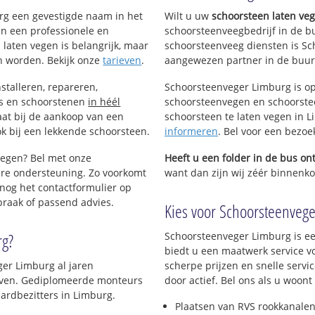
e
urg een gevestigde naam in het
Wilt u uw
schoorsteen laten ve
an een professionele en
schoorsteenveegbedrijf in de b
 laten vegen is belangrijk, maar
schoorsteenveeg diensten is Sc
n worden. Bekijk onze
tarieven
.
aangewezen partner in de buur
stalleren, repareren,
Schoorsteenveger Limburg is op
ls en schoorstenen
in héél
schoorsteenvegen en schoorstee
aat bij de aankoop van een
schoorsteen te laten vegen in Li
k bij een lekkende schoorsteen.
informeren
. Bel voor een bezoe
vegen? Bel met onze
Heeft u een folder in de bus o
re ondersteuning. Zo voorkomt
want dan zijn wij zéér binnenkor
nog het contactformulier op
praak of passend advies.
Kies voor Schoorsteenveger
rg?
Schoorsteenveger Limburg is ee
biedt u een maatwerk service v
ger Limburg al jaren
scherpe prijzen en snelle servi
rijven. Gediplomeerde monteurs
door actief. Bel ons als u woon
ardbezitters in Limburg.
Plaatsen van RVS rookkanalen