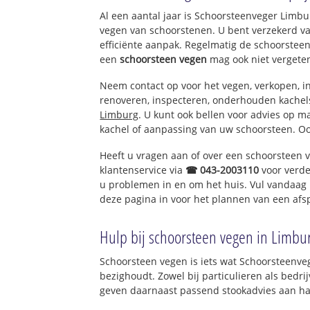
Nagelbeek-Hegg
Al een aantal jaar is Schoorsteenveger Limb
Sweikhuizen
vegen van schoorstenen. U bent verzekerd v
Thull
efficiënte aanpak. Regelmatig de schoorsteen
Hommert
een
schoorsteen vegen
mag ook niet vergete
Neem contact op voor het vegen, verkopen, in
renoveren, inspecteren, onderhouden kache
Limburg
. U kunt ook bellen voor advies op m
kachel of aanpassing van uw schoorsteen. Oo
Heeft u vragen aan of over een schoorsteen 
klantenservice via
☎ 043-2003110
voor verde
u problemen in en om het huis. Vul vandaag 
deze pagina in voor het plannen van een afs
Hulp bij schoorsteen vegen in Limbu
Schoorsteen vegen is iets wat Schoorsteenve
bezighoudt. Zowel bij particulieren als bed
geven daarnaast passend stookadvies aan ha