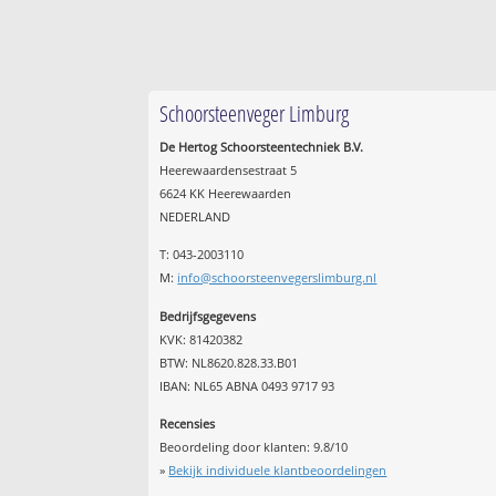
Schoorsteenveger Limburg
De Hertog Schoorsteentechniek B.V.
Heerewaardensestraat 5
6624 KK Heerewaarden
NEDERLAND
T: 043-2003110
M:
info@schoorsteenvegerslimburg.nl
Bedrijfsgegevens
KVK: 81420382
BTW: NL8620.828.33.B01
IBAN: NL65 ABNA 0493 9717 93
Recensies
Beoordeling door klanten:
9.8
/
10
»
Bekijk individuele klantbeoordelingen