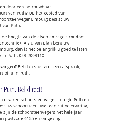
gen
door een betrouwbaar
uurt van Puth? Op het gebied van
hoorsteenveger Limburg beslist uw
t van Puth.
 de hoogte van de eisen en regels rondom
ntechniek. Als u van plan bent uw
mburg, dan is het belangrijk u goed te laten
k in Puth: 043-2003110
ntvangen?
Bel dan snel voor een afspraak,
t bij u in Puth.
 Puth. Bel direct!
n ervaren schoorsteenveger in regio Puth en
oor uw schoorsteen. Met een ruime ervaring,
ce zijn de schoorsteenvegers het hele jaar
t in postcode 6155 en omgeving.
.