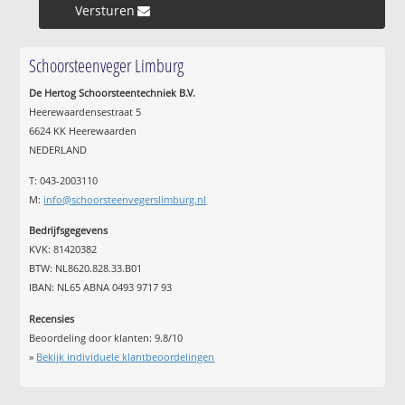
Versturen »
Schoorsteenveger Limburg
De Hertog Schoorsteentechniek B.V.
Heerewaardensestraat 5
6624 KK Heerewaarden
NEDERLAND
T: 043-2003110
M:
info@schoorsteenvegerslimburg.nl
Bedrijfsgegevens
KVK: 81420382
BTW: NL8620.828.33.B01
IBAN: NL65 ABNA 0493 9717 93
Recensies
Beoordeling door klanten:
9.8
/
10
»
Bekijk individuele klantbeoordelingen