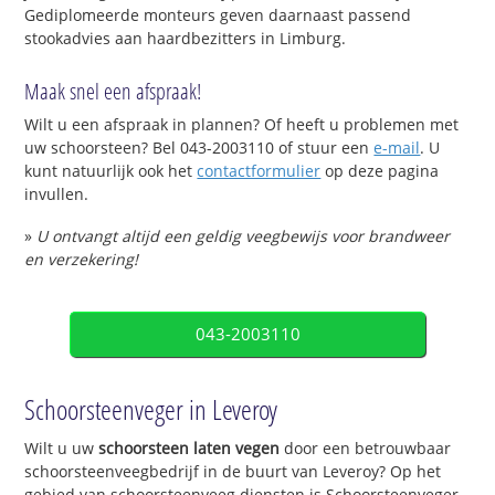
Gediplomeerde monteurs geven daarnaast passend
stookadvies aan haardbezitters in Limburg.
Maak snel een afspraak!
Wilt u een afspraak in plannen? Of heeft u problemen met
uw schoorsteen? Bel 043-2003110 of stuur een
e-mail
. U
kunt natuurlijk ook het
contactformulier
op deze pagina
invullen.
»
U ontvangt altijd een geldig veegbewijs voor brandweer
en verzekering!
043-2003110
Schoorsteenveger in Leveroy
Wilt u uw
schoorsteen laten vegen
door een betrouwbaar
schoorsteenveegbedrijf in de buurt van Leveroy? Op het
gebied van schoorsteenveeg diensten is Schoorsteenveger