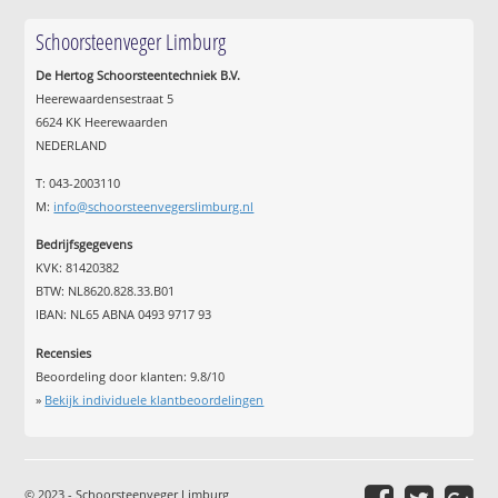
Schoorsteenveger Limburg
De Hertog Schoorsteentechniek B.V.
Heerewaardensestraat 5
6624 KK Heerewaarden
NEDERLAND
T: 043-2003110
M:
info@schoorsteenvegerslimburg.nl
Bedrijfsgegevens
KVK: 81420382
BTW: NL8620.828.33.B01
IBAN: NL65 ABNA 0493 9717 93
Recensies
Beoordeling door klanten:
9.8
/
10
»
Bekijk individuele klantbeoordelingen
© 2023 - Schoorsteenveger Limburg