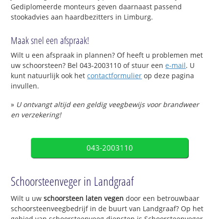
Gediplomeerde monteurs geven daarnaast passend
stookadvies aan haardbezitters in Limburg.
Maak snel een afspraak!
Wilt u een afspraak in plannen? Of heeft u problemen met
uw schoorsteen? Bel 043-2003110 of stuur een
e-mail
. U
kunt natuurlijk ook het
contactformulier
op deze pagina
invullen.
»
U ontvangt altijd een geldig veegbewijs voor brandweer
en verzekering!
043-2003110
Schoorsteenveger in Landgraaf
Wilt u uw
schoorsteen laten vegen
door een betrouwbaar
schoorsteenveegbedrijf in de buurt van Landgraaf? Op het
gebied van schoorsteenveeg diensten is Schoorsteenveger