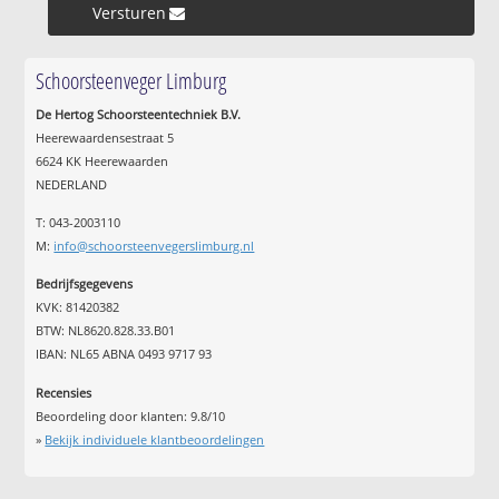
Versturen »
Schoorsteenveger Limburg
De Hertog Schoorsteentechniek B.V.
Heerewaardensestraat 5
6624 KK Heerewaarden
NEDERLAND
T: 043-2003110
M:
info@schoorsteenvegerslimburg.nl
Bedrijfsgegevens
KVK: 81420382
BTW: NL8620.828.33.B01
IBAN: NL65 ABNA 0493 9717 93
Recensies
Beoordeling door klanten:
9.8
/
10
»
Bekijk individuele klantbeoordelingen