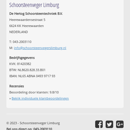
Schoorsteenveger Limburg
De Hertog Schoorsteentechniek B.V.
Heerewaardensestraat 5
6624 KK Heerewaarden
NEDERLAND
T: 043-2003110
M:
info@schoorsteenvegerslimburg.nl
Bedrijfsgegevens
KVK: 81420382
BTW: NL8620.828.33.B01
IBAN: NL65 ABNA 0493 9717 93
Recensies
Beoordeling door klanten:
9.8
/
10
»
Bekijk individuele klantbeoordelingen
© 2023 - Schoorsteenveger Limburg
Bel ons direct op
:
043-2003110