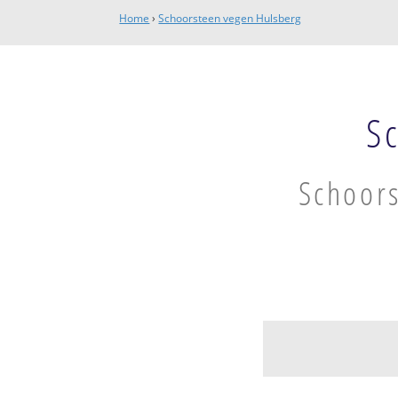
Home
›
Schoorsteen vegen Hulsberg
S
Schoors
Hulsberg