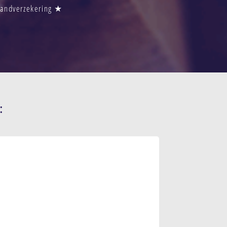
Brandverzekering ★
: