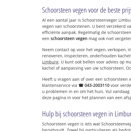
Hulsberg
Schoorsteen vegen voor de beste prij
Aalbeek
Arensgenhout
Al een aantal jaar is Schoorsteenveger Limb
vegen van schoorstenen. U bent verzekerd v
efficiënte aanpak. Regelmatig de schoorsteen
een
schoorsteen vegen
mag ook niet vergete
Neem contact op voor het vegen, verkopen, in
renoveren, inspecteren, onderhouden kache
Limburg
. U kunt ook bellen voor advies op m
kachel of aanpassing van uw schoorsteen. Oo
Heeft u vragen aan of over een schoorsteen 
klantenservice via
☎ 043-2003110
voor verde
u problemen in en om het huis. Vul vandaag 
deze pagina in voor het plannen van een afs
Hulp bij schoorsteen vegen in Limbu
Schoorsteen vegen is iets wat Schoorsteenve
bezighoudt. Zowel bij particulieren als bed