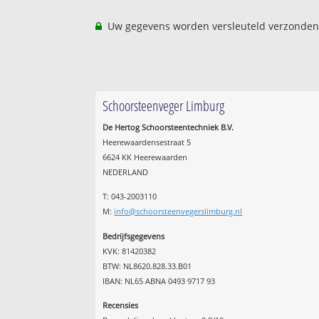
Uw gegevens worden versleuteld verzonden
Schoorsteenveger Limburg
De Hertog Schoorsteentechniek B.V.
Heerewaardensestraat 5
6624 KK Heerewaarden
NEDERLAND
T: 043-2003110
M:
info@schoorsteenvegerslimburg.nl
Bedrijfsgegevens
KVK: 81420382
BTW: NL8620.828.33.B01
IBAN: NL65 ABNA 0493 9717 93
Recensies