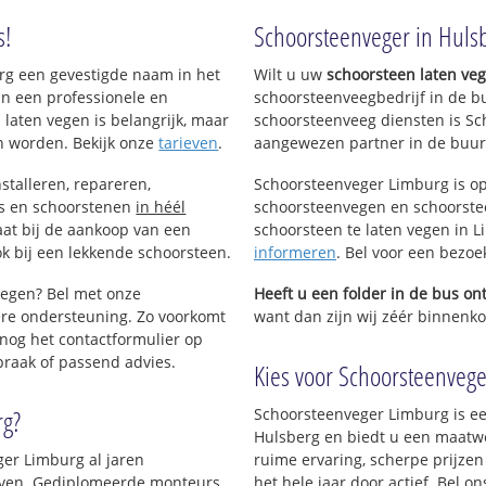
s!
Schoorsteenveger in Huls
urg een gevestigde naam in het
Wilt u uw
schoorsteen laten ve
an een professionele en
schoorsteenveegbedrijf in de b
 laten vegen is belangrijk, maar
schoorsteenveeg diensten is Sc
n worden. Bekijk onze
tarieven
.
aangewezen partner in de buur
stalleren, repareren,
Schoorsteenveger Limburg is op
ls en schoorstenen
in héél
schoorsteenvegen en schoorstee
aat bij de aankoop van een
schoorsteen te laten vegen in Li
k bij een lekkende schoorsteen.
informeren
. Bel voor een bezoe
vegen? Bel met onze
Heeft u een folder in de bus o
re ondersteuning. Zo voorkomt
want dan zijn wij zéér binnenkor
nog het contactformulier op
praak of passend advies.
Kies voor Schoorsteenveger
rg?
Schoorsteenveger Limburg is ee
Hulsberg en biedt u een maatwe
ger Limburg al jaren
ruime ervaring, scherpe prijzen
rijven. Gediplomeerde monteurs
het hele jaar door actief. Bel 