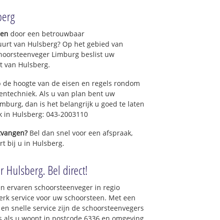
berg
gen
door een betrouwbaar
uurt van Hulsberg? Op het gebied van
hoorsteenveger Limburg beslist uw
t van Hulsberg.
 de hoogte van de eisen en regels rondom
ntechniek. Als u van plan bent uw
mburg, dan is het belangrijk u goed te laten
k in Hulsberg: 043-2003110
ntvangen?
Bel dan snel voor een afspraak,
t bij u in Hulsberg.
 Hulsberg. Bel direct!
n ervaren schoorsteenveger in regio
rk service voor uw schoorsteen. Met een
 en snelle service zijn de schoorsteenvegers
ons als u woont in postcode 6336 en omgeving.