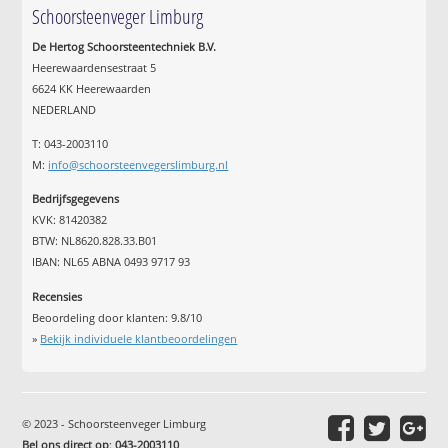
Schoorsteenveger Limburg
De Hertog Schoorsteentechniek B.V.
Heerewaardensestraat 5
6624 KK Heerewaarden
NEDERLAND
T: 043-2003110
M:
info@schoorsteenvegerslimburg.nl
Bedrijfsgegevens
KVK: 81420382
BTW: NL8620.828.33.B01
IBAN: NL65 ABNA 0493 9717 93
Recensies
Beoordeling door klanten:
9.8
/
10
»
Bekijk individuele klantbeoordelingen
© 2023 - Schoorsteenveger Limburg
Bel ons direct op
:
043-2003110