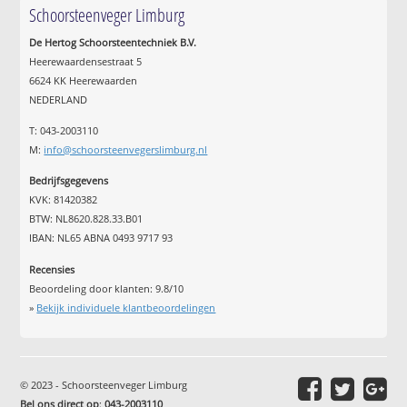
Schoorsteenveger Limburg
De Hertog Schoorsteentechniek B.V.
Heerewaardensestraat 5
6624 KK Heerewaarden
NEDERLAND
T: 043-2003110
M:
info@schoorsteenvegerslimburg.nl
Bedrijfsgegevens
KVK: 81420382
BTW: NL8620.828.33.B01
IBAN: NL65 ABNA 0493 9717 93
Recensies
Beoordeling door klanten:
9.8
/
10
»
Bekijk individuele klantbeoordelingen
© 2023 - Schoorsteenveger Limburg
Bel ons direct op
:
043-2003110