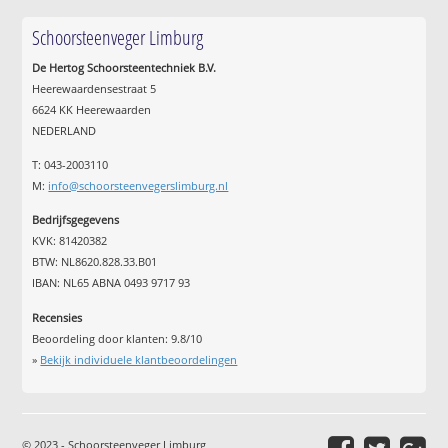
Schoorsteenveger Limburg
De Hertog Schoorsteentechniek B.V.
Heerewaardensestraat 5
6624 KK Heerewaarden
NEDERLAND
T: 043-2003110
M:
info@schoorsteenvegerslimburg.nl
Bedrijfsgegevens
KVK: 81420382
BTW: NL8620.828.33.B01
IBAN: NL65 ABNA 0493 9717 93
Recensies
Beoordeling door klanten:
9.8
/
10
»
Bekijk individuele klantbeoordelingen
© 2023 - Schoorsteenveger Limburg